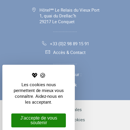
Hôtel** Le Relais du Vieux Port
1, quai du Drellac’h
29217
Le Conquet
+33 (0)2 98 89 15 91
Accès & Contact
Suivez-nous sur :
Les cookies nous
Facebook
permettent de mieux vous
connaître. Aidez-nous en
les acceptant.
Mentions légales
J'accepte de vous
Gestion des cookies
soutenir